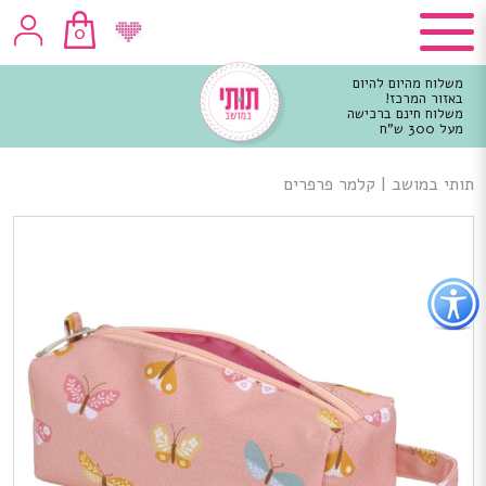
0
משלוח מהיום להיום
באזור המרכז!
משלוח חינם ברכישה
מעל 300 ש"ח
וכן
רכזי
תותי במושב
|
קלמר פרפרים
פתור
פתיחת
פריט
גישות