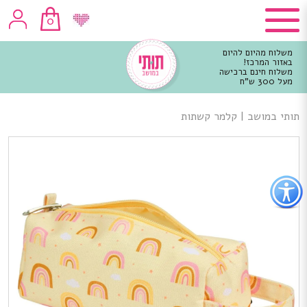
0
משלוח מהיום להיום
באזור המרכז!
משלוח חינם ברכישה
מעל 300 ש"ח
וכן
רכזי
תותי במושב
|
קלמר קשתות
פתור
פתיחת
פריט
גישות