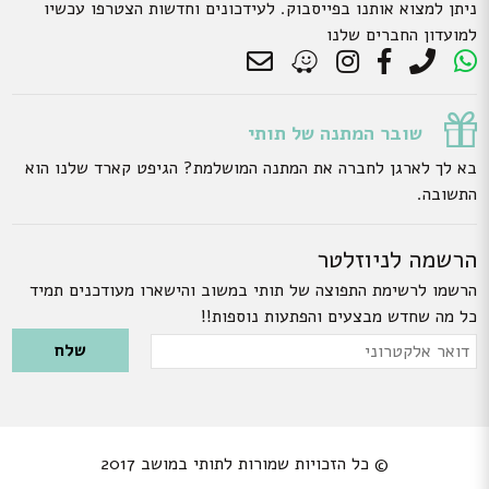
ניתן למצוא אותנו בפייסבוק. לעידכונים וחדשות הצטרפו עכשיו
למועדון החברים שלנו
שובר המתנה של תותי
בא לך לארגן לחברה את המתנה המושלמת? הגיפט קארד שלנו הוא
התשובה.
הרשמה לניוזלטר
הרשמו לרשימת התפוצה של תותי במשוב והישארו מעודכנים תמיד
כל מה שחדש מבצעים והפתעות נוספות!!
Please leave this field empty.
דואר
אלקטרוני
© כל הזכויות שמורות לתותי במושב 2017