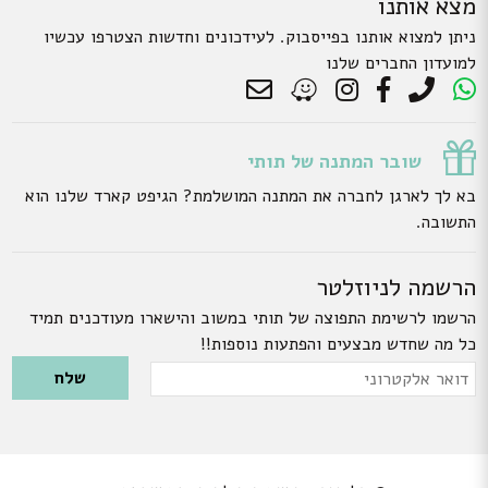
מצא אותנו
ניתן למצוא אותנו בפייסבוק. לעידכונים וחדשות הצטרפו עכשיו
למועדון החברים שלנו
שובר המתנה של תותי
בא לך לארגן לחברה את המתנה המושלמת? הגיפט קארד שלנו הוא
התשובה.
הרשמה לניוזלטר
הרשמו לרשימת התפוצה של תותי במשוב והישארו מעודכנים תמיד
כל מה שחדש מבצעים והפתעות נוספות!!
Please leave this field empty.
דואר
אלקטרוני