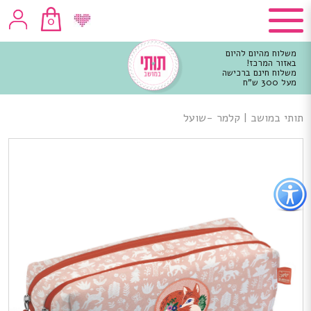
0
משלוח מהיום להיום
באזור המרכז!
משלוח חינם ברכישה
מעל 300 ש"ח
וכן
רכזי
תותי במושב
|
קלמר -שועל
פתור
פתיחת
פריט
גישות