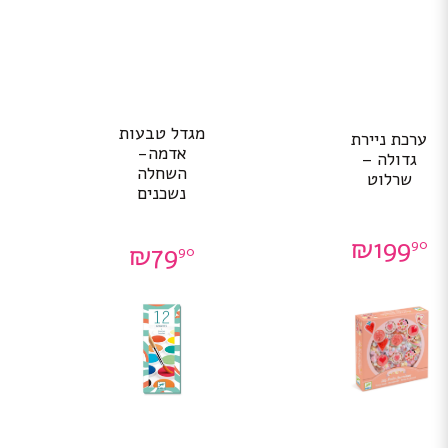
מגדל טבעות
ערכת ניירת
אדמה-
גדולה –
השחלה
שרלוט
נשכנים
₪
199
90
₪
79
90