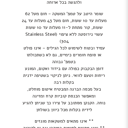
ולהגשה בכל ארוחה
שומר היטב על טמפ’ המשקה – חום מעל 62
מעלות עד 10 שעות, חום מעל 43 מעלות עד 24
שעות, קור מתחת ל-11 מעלות עד 10 שעות
עשוי נירוסטה ללא ציפוי (Stainless Steel
304)
עמיד ובטוח לשימוש לכל הגילים – אינו פולט
או סופח חומרים כימיים, גם לא כשתכולתו
בטמפ’ גבוהה
דופן הבקבוק כפולה עם בידוד ואקום, המונע
ריחות וטעם לוואי. ניתן לניקוי בשטיפה ידנית
בקלות רבה
בעל מכסה הברגה המבטיח איטום מוחלט,
ומאפשר הכנסת קוביות קרח ומזיגה
נוחה. הקנקן מסתובב על צירו כך שניתן להגיע
לידית בקלות מכל כיוון בשולחן
** אינו מתאים למשקאות מוגזים