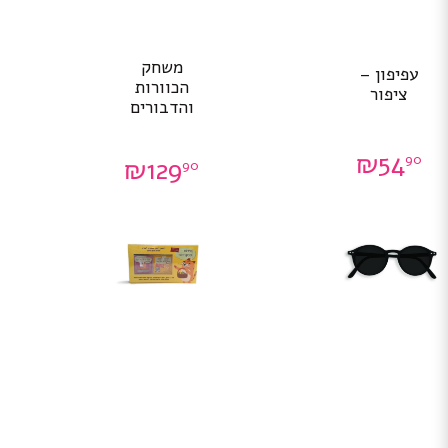
משחק
עפיפון –
הכוורות
ציפור
והדבורים
₪
54
90
₪
129
90