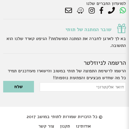
למועדון החברים שלנו
שובר המתנה של תותי
בא לך לארגן לחברה את המתנה המושלמת? הגיפט קארד שלנו הוא
התשובה.
הרשמה לניוזלטר
הרשמו לרשימת התפוצה של תותי במשוב והישארו מעודכנים תמיד
כל מה שחדש מבצעים והפתעות נוספות!!
Please leave this field empty.
דואר
אלקטרוני
© כל הזכויות שמורות לתותי במושב 2017
אודותינו
תקנון
צור קשר