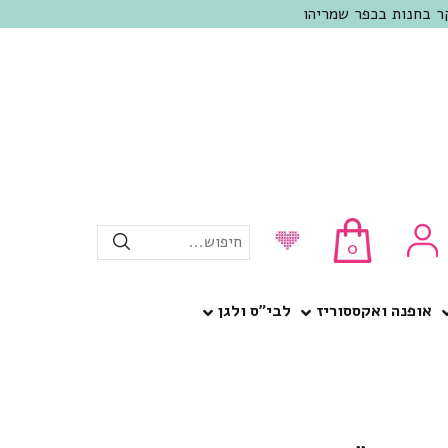
חיפוש...
0
אופנה ואקססוריז
לבי”ס ולגן