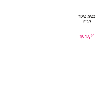
כפית פיטר
רביט
₪
14
90