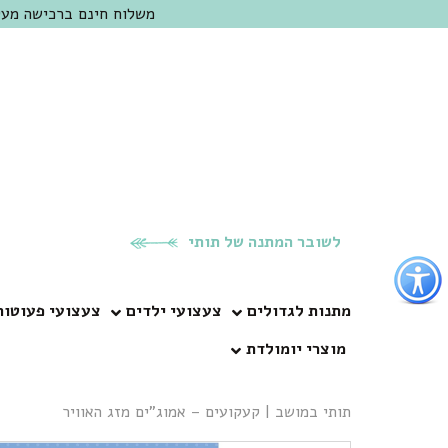
משלוח חינם ברכישה מעל 300 ש"ח | אופציה למשלוח מהיום להיום באזור המרכז | מוזמנים לבקר בחנות בכפר
לשובר המתנה של תותי
פתור
פתיחת
פריט
מתנות לגדולים
צעצועי ילדים
צעצועי פעוטות
גישות
מוצרי יומולדת
וכן
רכזי
תותי במושב
|
קעקועים – אמוג”ים מזג האוויר