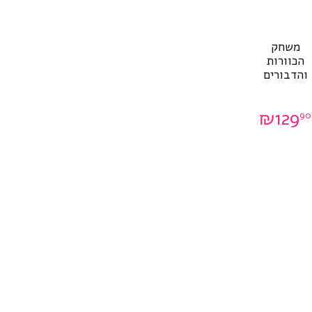
משחק
הכוורות
והדבורים
₪
129
90