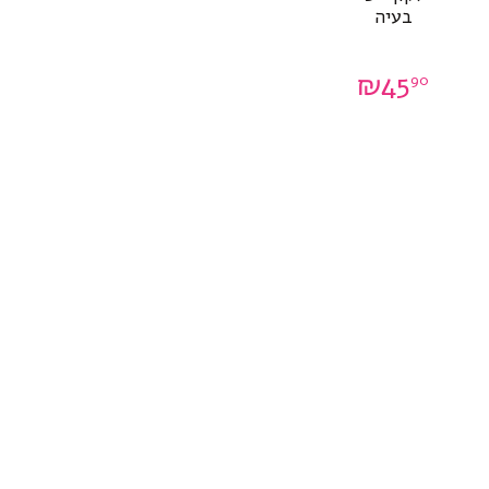
בעיה
0
₪
45
90