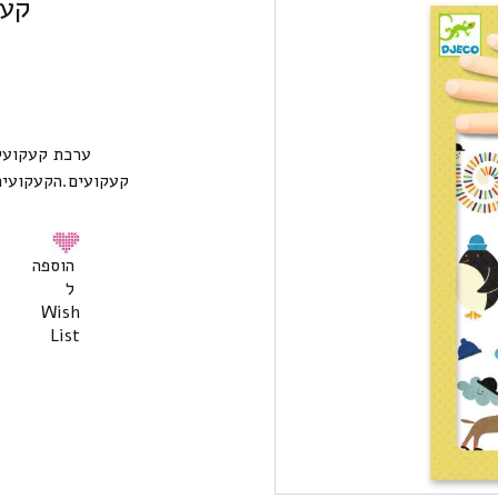
קעק
קעקועים.הקעקועים
הוספה
ל
Wish
List