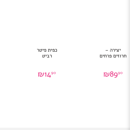
יצירה –
כפית פיטר
חרוזים פרחים
רביט
₪
14
₪
89
90
90