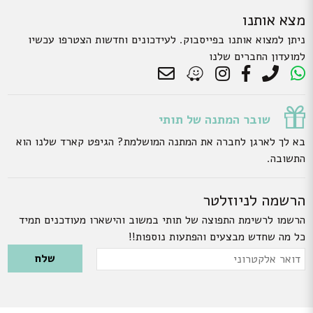
מצא אותנו
ניתן למצוא אותנו בפייסבוק. לעידכונים וחדשות הצטרפו עכשיו
למועדון החברים שלנו
שובר המתנה של תותי
בא לך לארגן לחברה את המתנה המושלמת? הגיפט קארד שלנו הוא
התשובה.
הרשמה לניוזלטר
הרשמו לרשימת התפוצה של תותי במשוב והישארו מעודכנים תמיד
כל מה שחדש מבצעים והפתעות נוספות!!
Please leave this field empty.
דואר
אלקטרוני