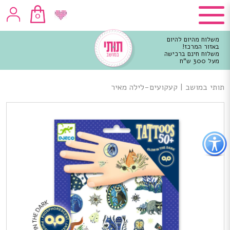
0
משלוח מהיום להיום
באזור המרכז!
משלוח חינם ברכישה
מעל 300 ש"ח
וכן
רכזי
תותי במושב
|
קעקועים-לילה מאיר
פתור
פתיחת
פריט
גישות