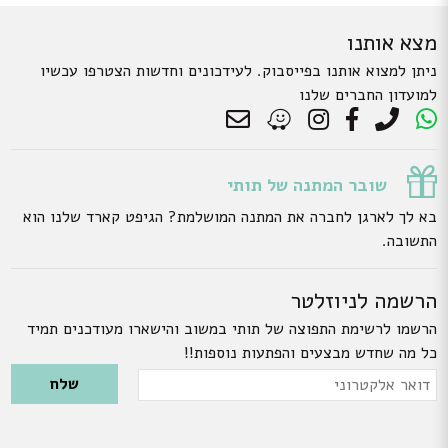
מצא אותנו
ניתן למצוא אותנו בפייסבוק. לעידכונים וחדשות הצטרפו עכשיו
למועדון החברים שלנו
שובר המתנה של תותי
בא לך לארגן לחברה את המתנה המושלמת? הגיפט קארד שלנו הוא
התשובה.
הרשמה לניוזלטר
הרשמו לרשימת התפוצה של תותי במשוב והישארו מעודכנים תמיד
כל מה שחדש מבצעים והפתעות נוספות!!
Please leave this field empty.
דואר
אלקטרוני