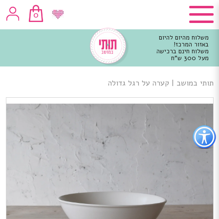
0
משלוח מהיום להיום
באזור המרכז!
משלוח חינם ברכישה
מעל 300 ש"ח
וכן
רכזי
תותי במושב
|
קערה על רגל גדולה
פתור
פתיחת
פריט
גישות