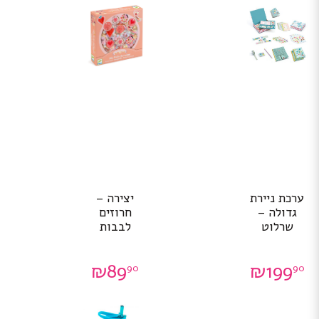
ערכת ניירת
יצירה –
גדולה –
חרוזים
שרלוט
לבבות
₪
89
₪
199
90
90