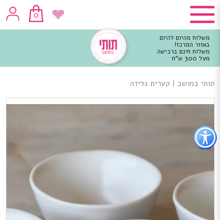
0
משלוח מהיום להיום
באזור המרכז!
משלוח חינם ברכישה
מעל 300 ש"ח
וכן
רכזי
תותי במושב
|
קערית גלידה
פתור
פתיחת
פריט
גישות