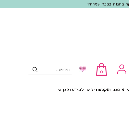
חיפוש...
0
אופנה ואקססוריז
לבי”ס ולגן