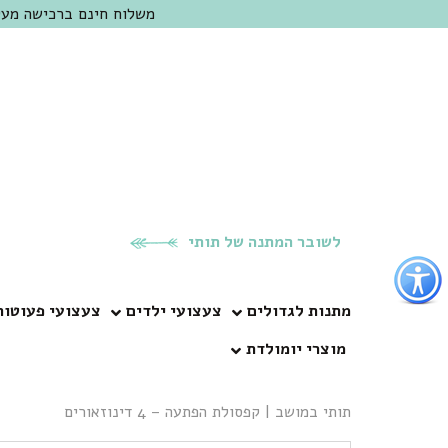
משלוח חינם ברכישה מעל 300 ש"ח | אופציה למשלוח מהיום להיום באזור המרכז | מוזמנים לבקר בחנות בכפר
לשובר המתנה של תותי
פתור
פתיחת
פריט
מתנות לגדולים
צעצועי ילדים
צעצועי פעוטות
גישות
מוצרי יומולדת
וכן
רכזי
תותי במושב
|
קפסולת הפתעה – 4 דינוזאורים