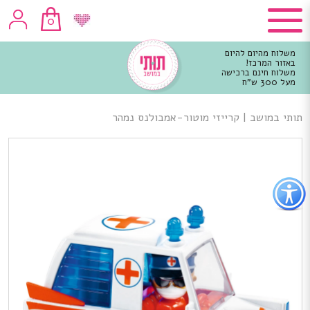
0
משלוח מהיום להיום
באזור המרכז!
משלוח חינם ברכישה
מעל 300 ש"ח
וכן
רכזי
תותי במושב
|
קרייזי מוטור-אמבולנס נמהר
פתור
פתיחת
פריט
גישות