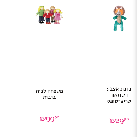
בובת אצבע
משפחה לבית
דינוזאור
בובות
טריצרטופס
₪
99
90
₪
29
90