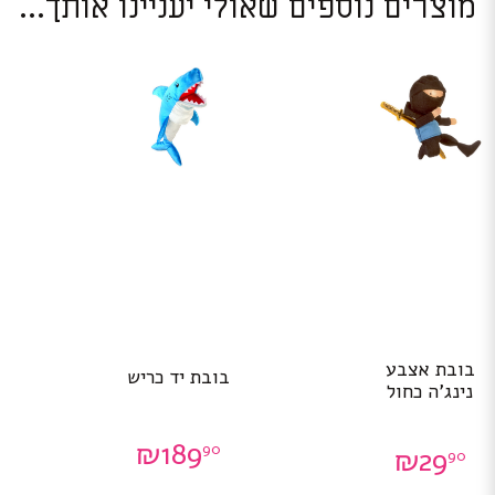
מוצרים נוספים שאולי יעניינו אותך...
בובת אצבע
בובת יד כריש
נינג’ה כחול
₪
189
90
₪
29
90