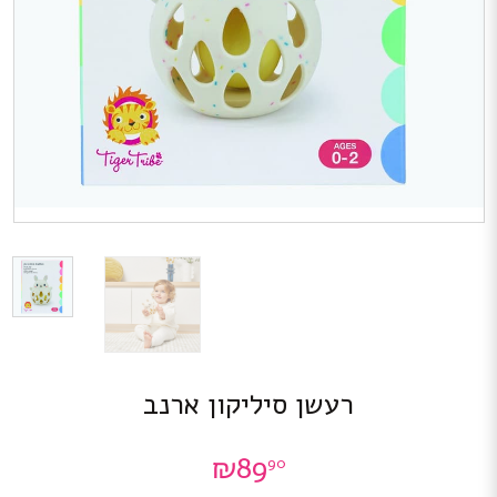
רעשן סיליקון ארנב
₪
89
90