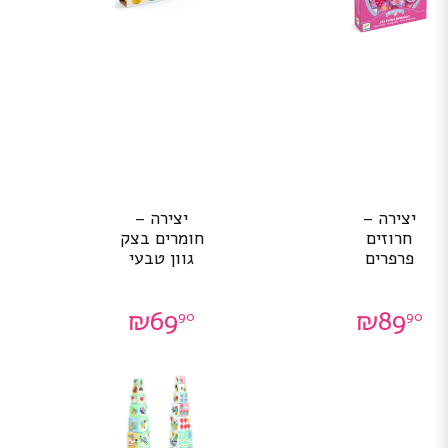
יצירה –
יצירה –
חרוזים
חומרים בצק
פרפרים
גוון טבעי
₪
69
₪
89
90
90