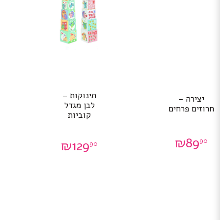
תינוקות –
יצירה –
לבן מגדל
חרוזים פרחים
קוביות
₪
89
90
₪
129
90