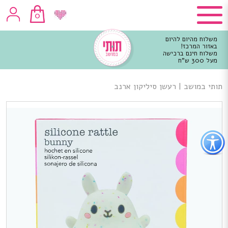
0
משלוח מהיום להיום
באזור המרכז!
משלוח חינם ברכישה
מעל 300 ש"ח
וכן
רכזי
תותי במושב
|
רעשן סיליקון ארנב
פתור
פתיחת
פריט
גישות