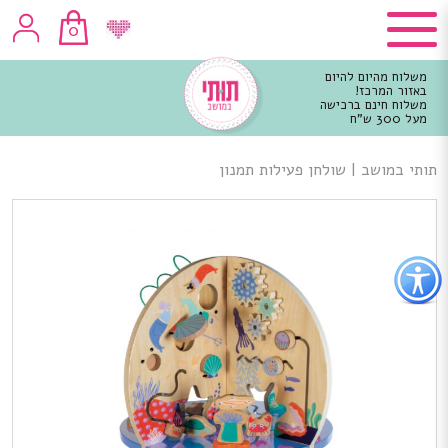
0
משלוח מהיום להיום
באזור המרכז!
משלוח חינם ברכישה
מעל 300 ש"ח
וכן
רכזי
תותי במושב
|
שולחן פעילות תמנון
פתור
פתיחת
פריט
גישות