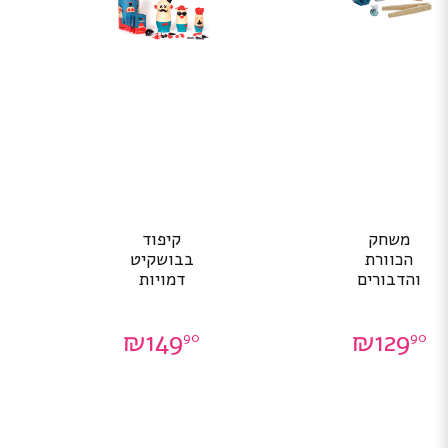
משחק
קיפוד
הכוורת
בבושקיט
והדבורים
דמויות
₪
149
₪
129
90
90