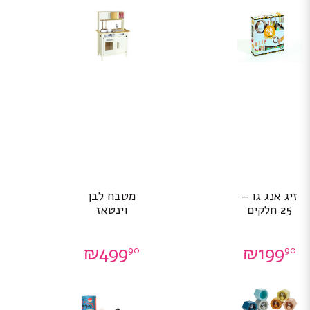
זיג אנג גו –
מטבח לבן
25 חלקים
וינטאז
₪
499
₪
199
90
90