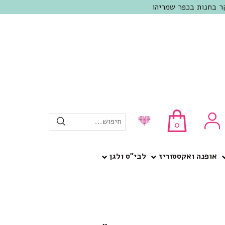
חיפוש...
0
אופנה ואקססוריז
לבי”ס ולגן