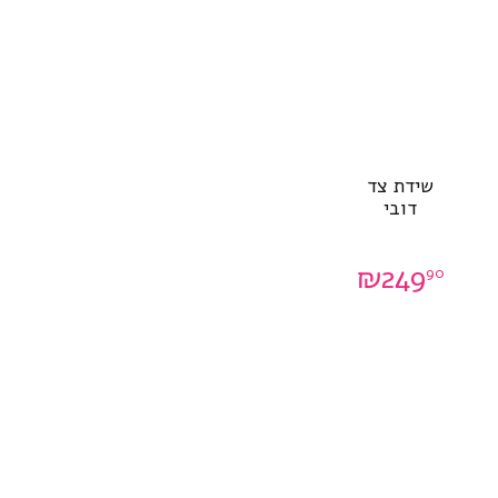
שידת צד
דובי
₪
249
90