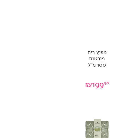
מפיץ ריח
פורטוס
100 מ”ל
₪
199
90