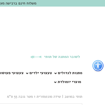
משלוח חינם ברכישה מעל 300 ש"ח | אופציה למשלוח מהיום להיום באזור המרכז | מוזמנים לבקר בחנות בכפר
לשובר המתנה של תותי
פתור
פתיחת
פריט
מתנות לגדולים
צעצועי ילדים
צעצועי פעוטות
גישות
מוצרי יומולדת
וכן
רכזי
תותי במושב
|
שידה מונטסורית 1 מטר גובה 55 ס”מ