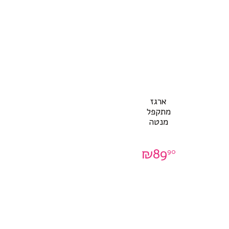
ארגז
מתקפל
מנטה
₪
89
90