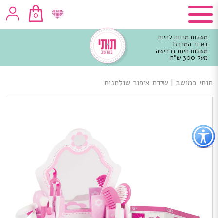
0
משלוח מהיום להיום
באזור המרכז!
משלוח חינם ברכישה
מעל 300 ש"ח
וכן
רכזי
תותי במושב
|
שידת איפור שולחנית
פתור
פתיחת
פריט
גישות