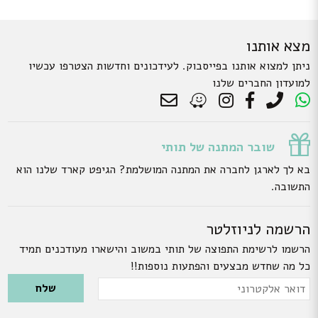
מצא אותנו
ניתן למצוא אותנו בפייסבוק. לעידכונים וחדשות הצטרפו עכשיו
למועדון החברים שלנו
שובר המתנה של תותי
בא לך לארגן לחברה את המתנה המושלמת? הגיפט קארד שלנו הוא
התשובה.
הרשמה לניוזלטר
הרשמו לרשימת התפוצה של תותי במשוב והישארו מעודכנים תמיד
כל מה שחדש מבצעים והפתעות נוספות!!
Please leave this field empty.
דואר
אלקטרוני