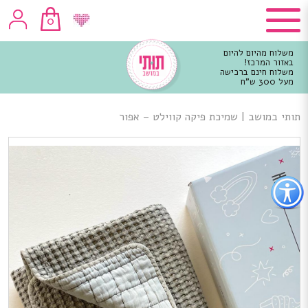
0
משלוח מהיום להיום
באזור המרכז!
משלוח חינם ברכישה
מעל 300 ש"ח
וכן
רכזי
תותי במושב
|
שמיכת פיקה קווילט – אפור
פתור
פתיחת
פריט
גישות