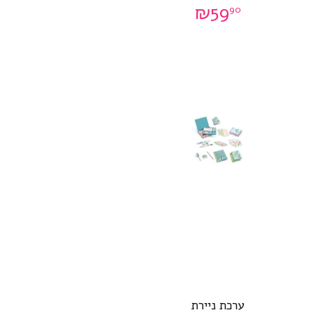
₪
59
90
ערכת ניירת