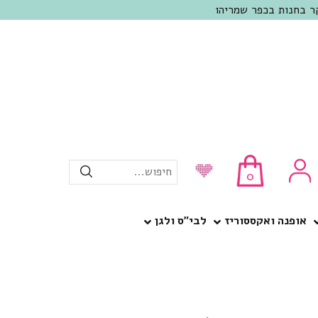
חיפוש...
0
אופנה ואקססוריז
לבי”ס ולגן