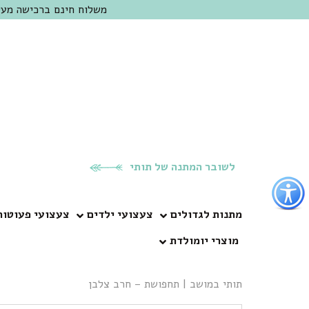
משלוח חינם ברכישה מעל 300 ש"ח | אופציה למשלוח מהיום להיום באזור המרכז | מוזמנים לבקר בחנות בכפר
לשובר המתנה של תותי
פתור
פתיחת
פריט
מתנות לגדולים
צעצועי ילדים
צעצועי פעוטות
גישות
מוצרי יומולדת
וכן
רכזי
תותי במושב
|
תחפושת – חרב צלבן