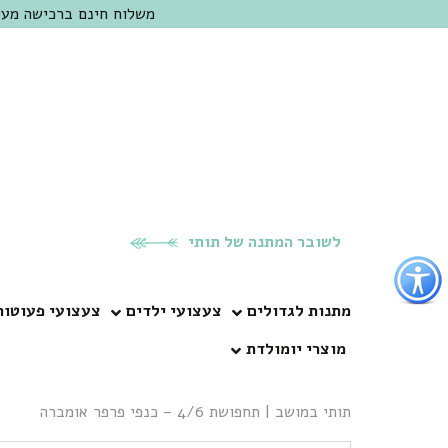
משלוח חינם ברכישה מעל 300 ש"ח | אופציה למשלוח מהיום להיום באזור המרכז | מוזמנים לבקר בחנות בכפר
לשובר המתנה של תותי
פתור
פתיחת
פריט
מתנות לגדולים
צעצועי ילדים
צעצועי פעוטות
גישות
מוצרי יומולדת
וכן
רכזי
תותי במושב
|
תחפושת 4/6 – כנפי פרפר אומברה