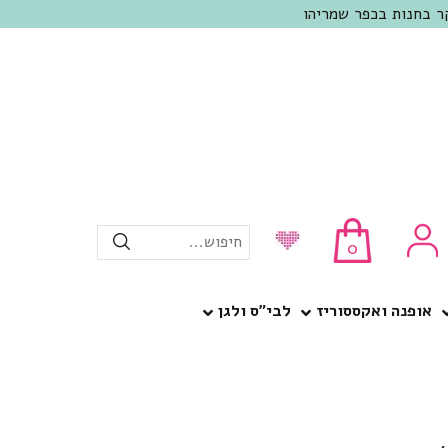
חיפוש...
0
אופנה ואקססוריז
לבי”ס ולגן