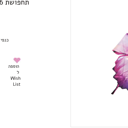
תחפושת 4/6 – כנפי פרפר אומברה
כנפי
הוספה
ל
Wish
List