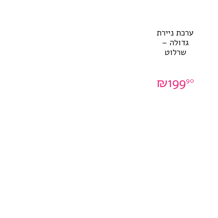
ערכת ניירת
גדולה –
שרלוט
₪
199
90