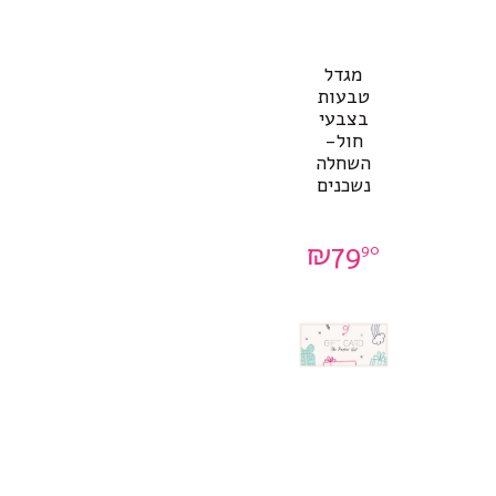
מגדל
טבעות
בצבעי
חול-
השחלה
נשכנים
₪
79
90