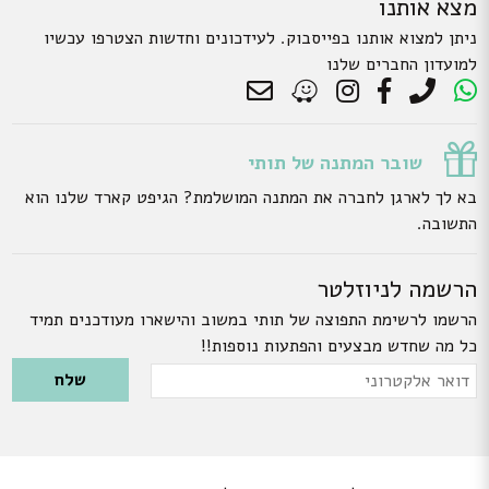
מצא אותנו
ניתן למצוא אותנו בפייסבוק. לעידכונים וחדשות הצטרפו עכשיו
למועדון החברים שלנו
שובר המתנה של תותי
בא לך לארגן לחברה את המתנה המושלמת? הגיפט קארד שלנו הוא
התשובה.
הרשמה לניוזלטר
הרשמו לרשימת התפוצה של תותי במשוב והישארו מעודכנים תמיד
כל מה שחדש מבצעים והפתעות נוספות!!
Please leave this field empty.
דואר
אלקטרוני