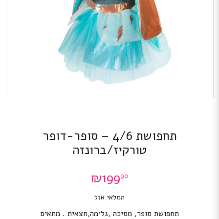
תחפושת 4/6 – סופר-דופר
טורקיז/ברונזה
₪
199
90
המלאי אזל
תחפושת סופר, מסיכה ,גלימה,חצאית . מתאים