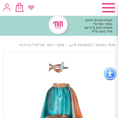
0
משלוח מהיום להיום
באזור המרכז!
משלוח חינם ברכישה
מעל 300 ש"ח
וכן
רכזי
תותי במושב
|
תחפושת 4/6 – סופר-דופר טורקיז/ברונזה
פתור
פתיחת
פריט
גישות