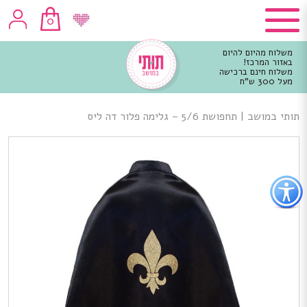
0
משלוח מהיום להיום
באזור המרכז!
משלוח חינם ברכישה
מעל 300 ש"ח
וכן
רכזי
תותי במושב
|
תחפושת 5/6 – גלימה פלור דה ליס
פתור
פתיחת
פריט
גישות