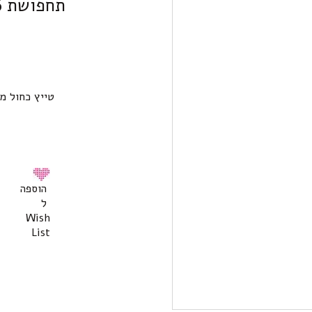
תחפושת 5-6 – מכנס גולד מטאלי
טייץ כחול מ
הוספה
ל
Wish
List