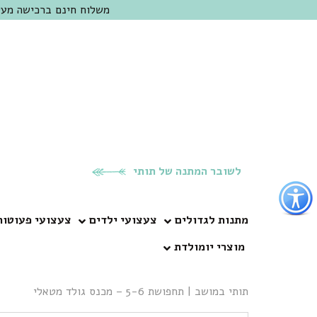
משלוח חינם ברכישה מעל 300 ש"ח | אופציה למשלוח מהיום להיום באזור המרכז | מוזמנים לבקר בחנות בכפר
לשובר המתנה של תותי
פתור
פתיחת
פריט
מתנות לגדולים
צעצועי ילדים
צעצועי פעוטות
גישות
מוצרי יומולדת
וכן
רכזי
תותי במושב
|
תחפושת 5-6 – מכנס גולד מטאלי