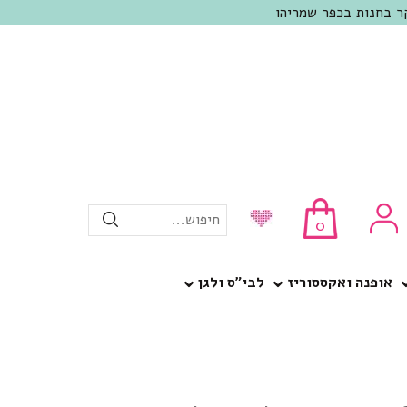
חיפוש...
0
אופנה ואקססוריז
לבי”ס ולגן