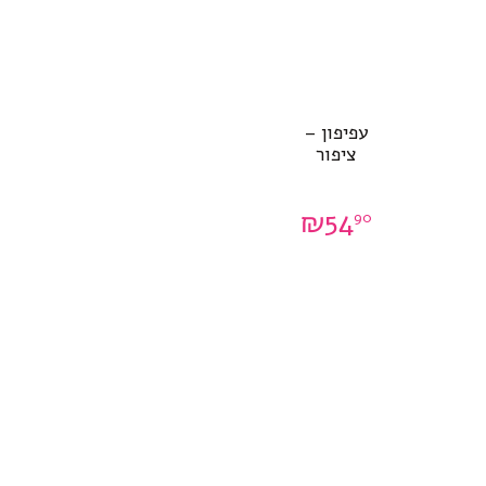
עפיפון –
ציפור
₪
54
90