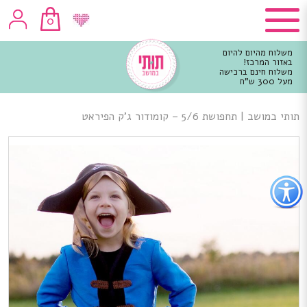
0
משלוח מהיום להיום
באזור המרכז!
משלוח חינם ברכישה
מעל 300 ש"ח
וכן
רכזי
תותי במושב
|
תחפושת 5/6 – קומודור ג’ק הפיראט
פתור
פתיחת
פריט
גישות