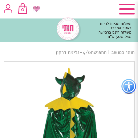
0
משלוח מהיום להיום
באזור המרכז!
משלוח חינם ברכישה
מעל 300 ש"ח
וכן
רכזי
תותי במושב
|
תחפושת4/6-גלימת דרקון
פתור
פתיחת
פריט
גישות