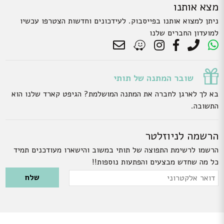
מצא אותנו
ניתן למצוא אותנו בפייסבוק. לעידכונים וחדשות הצטרפו עכשיו
למועדון החברים שלנו
שובר המתנה של תותי
בא לך לארגן לחברה את המתנה המושלמת? הגיפט קארד שלנו הוא
התשובה.
הרשמה לניוזלטר
הרשמו לרשימת התפוצה של תותי במשוב והישארו מעודכנים תמיד
כל מה שחדש מבצעים והפתעות נוספות!!
Please leave this field empty.
דואר
אלקטרוני