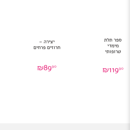
ספר תלת
יצירה –
מימדי
חרוזים פרחים
טרופותי
₪
89
90
₪
119
90