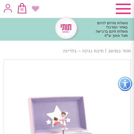
0
משלוח מהיום להיום
באזור המרכז!
משלוח חינם ברכישה
מעל 300 ש"ח
וכן
רכזי
תותי במושב
|
תיבת נגינה – בלרינה
פתור
פתיחת
פריט
גישות