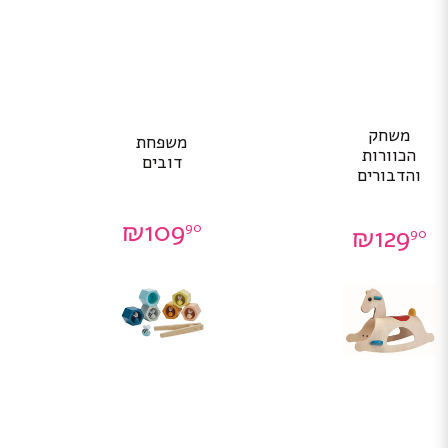
משחק
משפחת
הכוורות
דובים
והדבורים
₪
109
90
₪
129
90