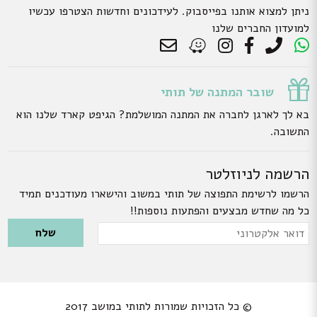
ניתן למצוא אותנו בפייסבוק. לעידכונים וחדשות הצטרפו עכשיו
למועדון החברים שלנו
שובר המתנה של תותי
בא לך לארגן לחברה את המתנה המושלמת? הגיפט קארד שלנו הוא
התשובה.
הרשמה לניוזלטר
הרשמו לרשימת התפוצה של תותי במשוב והישארו מעודכנים תמיד
כל מה שחדש מבצעים והפתעות נוספות!!
Please leave this field empty.
דואר
אלקטרוני
© כל הזכויות שמורות לתותי במושב 2017