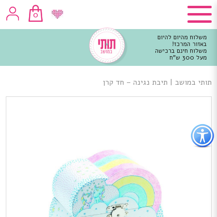
0
משלוח מהיום להיום
באזור המרכז!
משלוח חינם ברכישה
מעל 300 ש"ח
וכן
רכזי
תותי במושב
|
תיבת נגינה – חד קרן
פתור
פתיחת
פריט
גישות