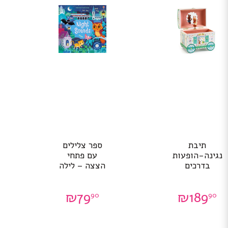
תיבת
ספר צלילים
נגינה-הופעות
עם פתחי
בדרכים
הצצה – לילה
₪
79
₪
189
90
90