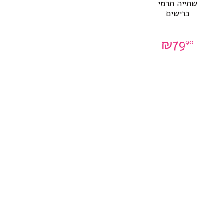
שתייה תרמי
כרישים
₪
79
90