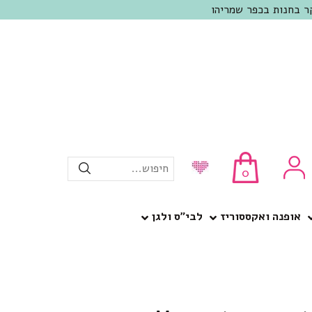
חיפוש...
0
אופנה ואקססוריז
לבי”ס ולגן