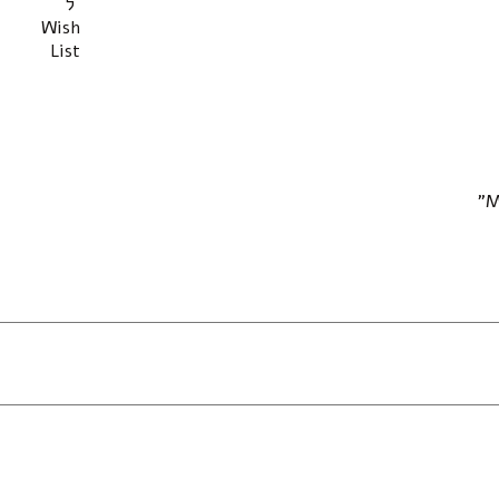
ל
Wish
List