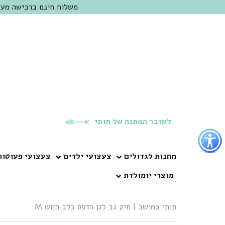
משלוח חינם ברכישה מעל 300 ש"ח | אופציה למשלוח מהיום להיום באזור המרכז | מוזמנים לבקר בחנות בכפר
לשובר המתנה של תותי
פתור
פתיחת
פריט
מתנות לגדולים
צעצועי ילדים
צעצועי פעוטות
גישות
מוצרי יומולדת
וכן
רכזי
תותי במושב
|
תיק גב לגן הדפס כלב תחש M