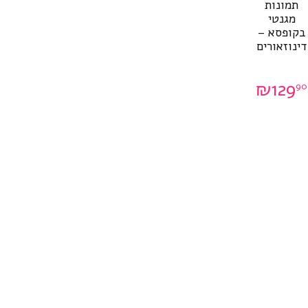
תמונות
מגנטי
בקופסא –
דינוזאורים
₪
129
90