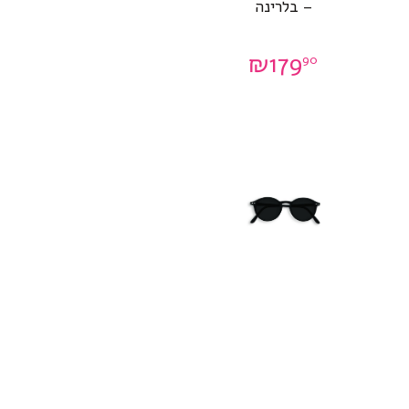
– בלרינה
₪
179
90