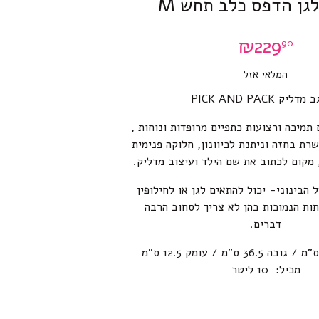
לגן הדפס כלב תחש M
₪
229
90
המלאי אזל
ליק PICK AND PACK
תמיכה ורצועות כתפיים מרופדות ונוחות ,
רת בחזה וניתנת לכיוונון, חלוקה פנימית
מקום לכתוב את שם הילד ועיצוב מדליק.
 הגודל הבינוני- יכול להתאים לגן או לחילופין
ות הנמוכות בהן לא צריך לסחוב הרבה
דברים.
הינו רוחב 26.5 ס”מ / גובה 36.5 ס”מ / עומק 12.5 ס”מ
מכיל: 10 ליטר