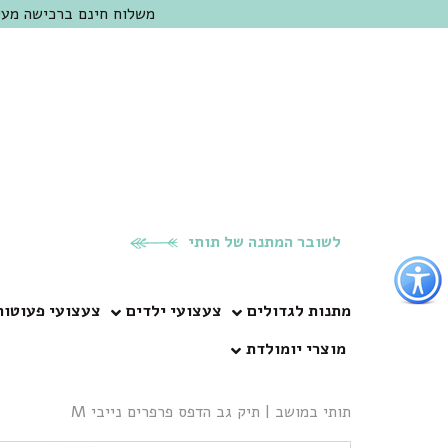
משלוח חינם ברכישה מעל 300 ש"ח | אופציה למשלוח מהיום להיום באזור המרכז | מוזמנים לבקר בחנות בכפר
לשובר המתנה של תותי
פתור
פתיחת
פריט
מתנות לגדולים
צעצועי ילדים
צעצועי פעוטות
גישות
מוצרי יומולדת
וכן
רכזי
תותי במושב
|
תיק גב הדפס פרפרים נייבי M