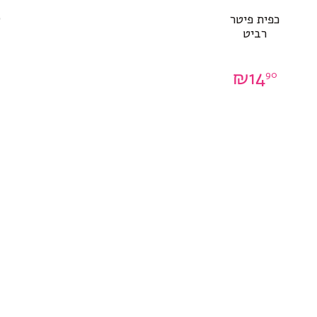
כפית פיטר
ט
רביט
₪
14
90