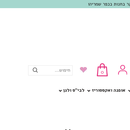
חיפוש...
0
אופנה ואקססוריז
לבי”ס ולגן