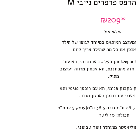
דפס פרפרים נייבי M
₪
209
90
המלאי אזל
ומעוצב המותאם במיוחד לגופו של הילד
כסן את כל מה שהילד צריך ליום.
תיקי הגב של pick&pack בעל גב ארגונומי, רצועות
חזה מתכווננת, תא אכסון מרווח ועיצוב
מתוק.
 בקבוק פנימי, תא עם רוכסן פנימי ותא
יצוני עם רוכסן לארגון וסדר.
מידות התיק: רוחב 26.5 ס”מ|גובה 36.5 ס”מ|עומק 12.5 ס”מ
תכולה: 10 ליטר.
וליאסטר ממוחזר ועור טבעוני.