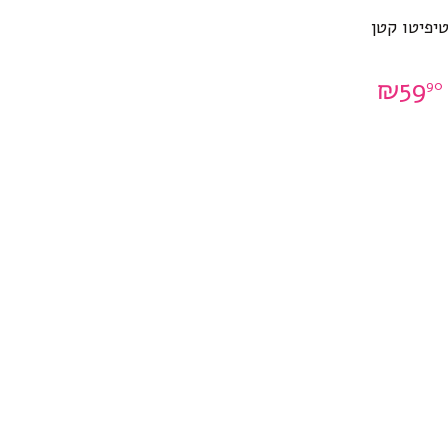
יפיטו קטן
₪
59
90