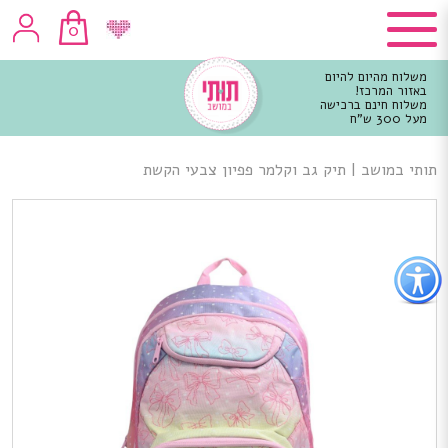
0
משלוח מהיום להיום
באזור המרכז!
משלוח חינם ברכישה
מעל 300 ש"ח
וכן
רכזי
תותי במושב
|
תיק גב וקלמר פפיון צבעי הקשת
פתור
פתיחת
פריט
גישות