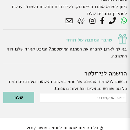
ניתן למצוא אותנו בפייסבוק. לעידכונים וחדשות הצטרפו עכשיו
למועדון החברים שלנו
שובר המתנה של תותי
בא לך לארגן לחברה את המתנה המושלמת? הגיפט קארד שלנו הוא
התשובה.
הרשמה לניוזלטר
הרשמו לרשימת התפוצה של תותי במשוב והישארו מעודכנים תמיד
כל מה שחדש מבצעים והפתעות נוספות!!
Please leave this field empty.
דואר
אלקטרוני
© כל הזכויות שמורות לתותי במושב 2017