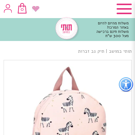
0
משלוח מהיום להיום
באזור המרכז!
משלוח חינם ברכישה
מעל 300 ש"ח
וכן
רכזי
תותי במושב
|
תיק גב זברות
פתור
פתיחת
פריט
גישות