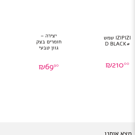
יצירה –
IZIPIZI שמש
חומרים בצק
#D BLACK
גוון טבעי
₪
210
00
₪
69
90
מצא אותנו