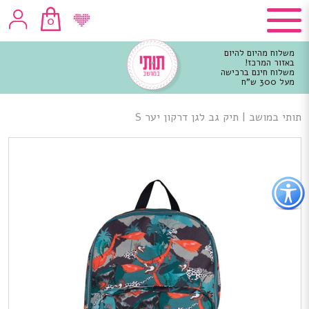
0
משלוח מהיום להיום
באזור המרכז!
משלוח חינם ברכישה
מעל 300 ש"ח
וכן
רכזי
תותי במושב
|
תיק גב לגן דרקון יער S
פתור
פתיחת
פריט
גישות