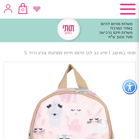
0
משלוח מהיום להיום
באזור המרכז!
משלוח חינם ברכישה
מעל 300 ש"ח
וכן
רכזי
תותי במושב
|
תיק גב לגן הדפס חיות מתוקות צבע ורוד S
פתור
פתיחת
פריט
גישות