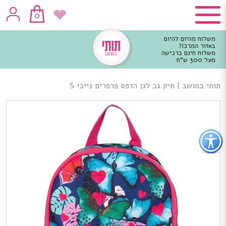
0
משלוח מהיום להיום
באזור המרכז!
משלוח חינם ברכישה
מעל 300 ש"ח
וכן
רכזי
תותי במושב
|
תיק גב לגן הדפס פרפרים נייבי S
פתור
פתיחת
פריט
גישות