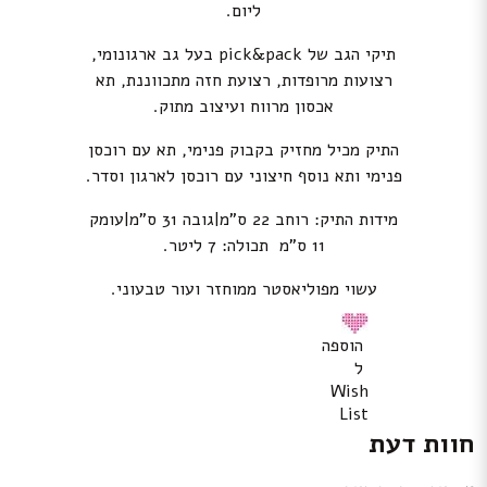
ליום.
תיקי הגב של pick&pack בעל גב ארגונומי,
רצועות מרופדות, רצועת חזה מתכווננת, תא
אכסון מרווח ועיצוב מתוק.
התיק מכיל מחזיק בקבוק פנימי, תא עם רוכסן
פנימי ותא נוסף חיצוני עם רוכסן לארגון וסדר.
מידות התיק: רוחב 22 ס”מ|גובה 31 ס”מ|עומק
11 ס”מ תכולה: 7 ליטר.
עשוי מפוליאסטר ממוחזר ועור טבעוני.
הוספה
ל
Wish
List
חוות דעת