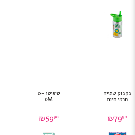
בקבוק שתייה
טיפיטו 0-
תרמי חיות
6M
₪
59
₪
79
90
90