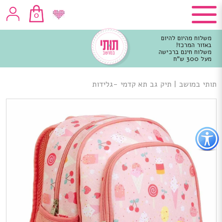
0
משלוח מהיום להיום
באזור המרכז!
משלוח חינם ברכישה
מעל 300 ש"ח
וכן
רכזי
תותי במושב
|
תיק גב תא קדמי -גלידות
פתור
פתיחת
פריט
גישות