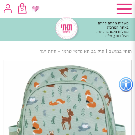
0
משלוח מהיום להיום
באזור המרכז!
משלוח חינם ברכישה
מעל 300 ש"ח
וכן
רכזי
תותי במושב
|
תיק גב תא קדמי טרמי – חיות יער
פתור
פתיחת
פריט
גישות