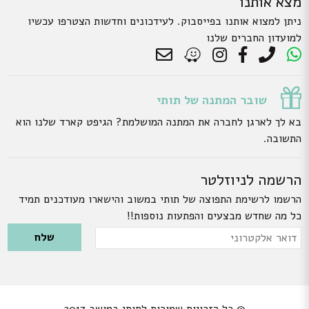
מצא אותנו
ניתן למצוא אותנו בפייסבוק. לעידכונים וחדשות הצטרפו עכשיו
למועדון החברים שלנו
שובר המתנה של תותי
בא לך לארגן לחברה את המתנה המושלמת? הגיפט קארד שלנו הוא
התשובה.
הרשמה לניוזלטר
הרשמו לרשימת התפוצה של תותי במשוב והישארו מעודכנים תמיד
כל מה שחדש מבצעים והפתעות נוספות!!
Please leave this field empty.
דואר
אלקטרוני