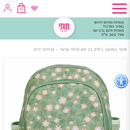
0
משלוח מהיום להיום
באזור המרכז!
משלוח חינם ברכישה
מעל 300 ש"ח
וכן
רכזי
תותי במושב
|
תיק גב תא קדמי טרמי – פרחים ירוק
פתור
פתיחת
פריט
גישות