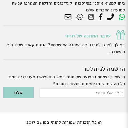
ניתן למצוא אותנו בפייסבוק. לעידכונים וחדשות הצטרפו עכשיו
למועדון החברים שלנו
שובר המתנה של תותי
בא לך לארגן לחברה את המתנה המושלמת? הגיפט קארד שלנו הוא
התשובה.
הרשמה לניוזלטר
הרשמו לרשימת התפוצה של תותי במשוב והישארו מעודכנים תמיד
כל מה שחדש מבצעים והפתעות נוספות!!
Please leave this field empty.
דואר
אלקטרוני
© כל הזכויות שמורות לתותי במושב 2017