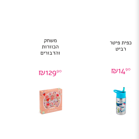
משחק
כפית פיטר
הכוורות
רביט
והדבורים
₪
14
90
₪
129
90