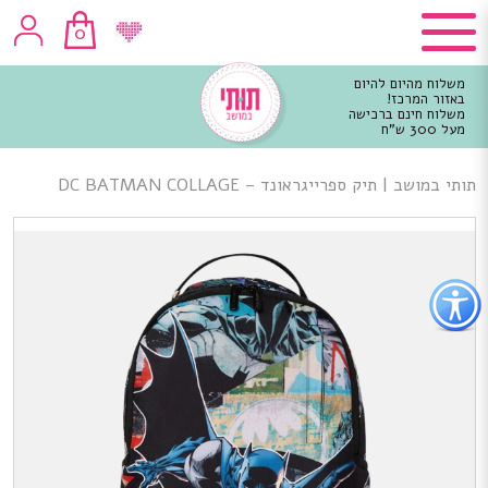
0
משלוח מהיום להיום
באזור המרכז!
משלוח חינם ברכישה
מעל 300 ש"ח
וכן
רכזי
תותי במושב
|
תיק ספרייגראונד – DC BATMAN COLLAGE
פתור
פתיחת
פריט
גישות