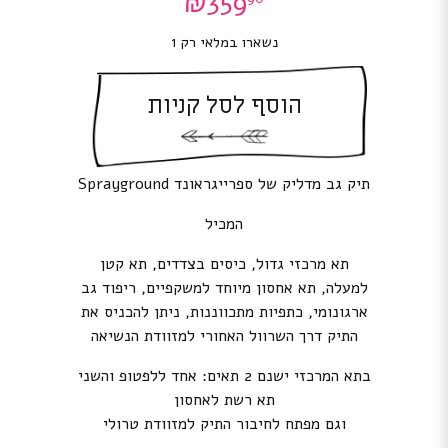
₪
359
נשארו במלאי רק 1
הוסף לסל קניות
תיק גב מדליק של ספרייגראונד Sprayground
המכיל
תא מרכזי גדול, כיסים בצדדים, תא קטן
למעלה, תא אחסון מיוחד למשקפיים, ריפוד גב
ארגונומי, כתפיות מתכווננות, ניתן להכניס את
התיק דרך השרוול האחורי למזוודת הנשיאה
בתא המרכזי ישנם 2 תאים: אחד ללפטופ והשני
תא רשת לאחסון
וגם מפתח לחיבור התיק למזוודת טרולי