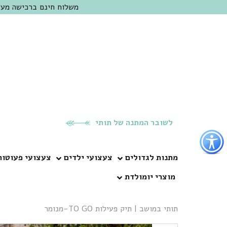
משלוח חינם ברכישה מעל 300 ש"ח | אופציה למשלוח מהיום להיום באזור המרכז | מוזמנים לבקר בחנות בכפר
לשובר המתנה של תותי
פתור
פתיחת
פריט
מתנות לגדולים
צעצועי ילדים
צעצועי פעוטות
גישות
מוצרי יומולדת
וכן
רכזי
תותי במושב
|
תיק פעילות TO GO-מנומר