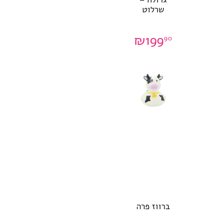
שרלוט
₪
199
90
ברווז פרה