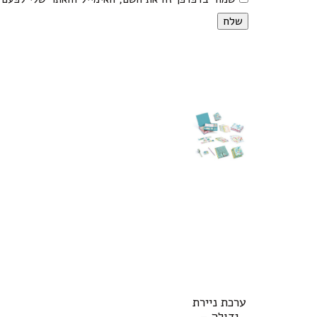
ערכת ניירת
גדולה –