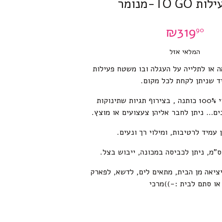
TO G-מנומר
₪
319
90
המלאי אזל
 או לתלייה על העגלה ובו משטח פעילות
יד שניתן לקחת לכל מקום.
חלקו העליון עשוי 100% כותנה , בצירוף תגיות שתינוקות
בים… ניתן לחבר אליהן צעצועים או מוצץ.
עמיד לרטיבות, ומילוי רך ונעים.
ציאה מן הבית, מתאים לים, לדשא, לפארק
או סתם לבית :-))מרכי