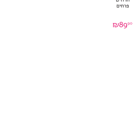
פרחים
₪
89
90