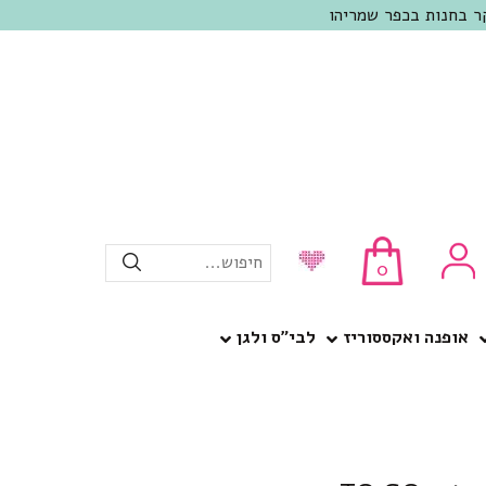
חיפוש...
0
אופנה ואקססוריז
לבי”ס ולגן