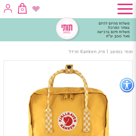
0
משלוח מהיום להיום
באזור המרכז!
משלוח חינם ברכישה
מעל 300 ש"ח
וכן
רכזי
תותי במושב
|
תיק Kanken חרדל
פתור
פתיחת
פריט
גישות