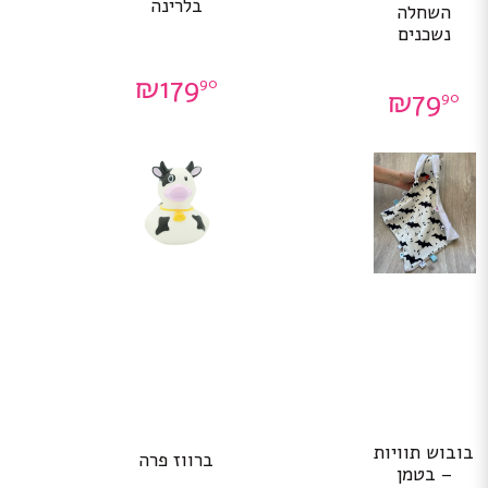
בלרינה
השחלה
נשכנים
₪
179
90
₪
79
90
בובוש תוויות
ברווז פרה
– בטמן