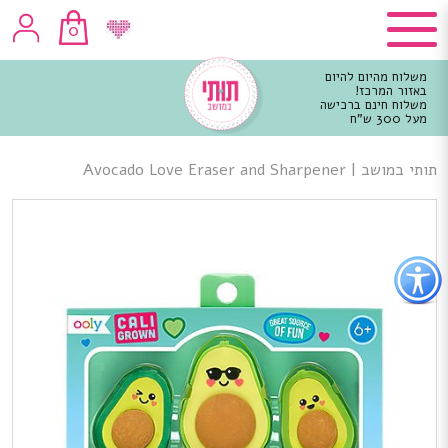
0
משלוח מהיום להיום
באזור המרכז!
משלוח חינם ברכישה
מעל 300 ש"ח
וכן
רכזי
תותי במושב
|
Avocado Love Eraser and Sharpener
פתור
פתיחת
פריט
גישות