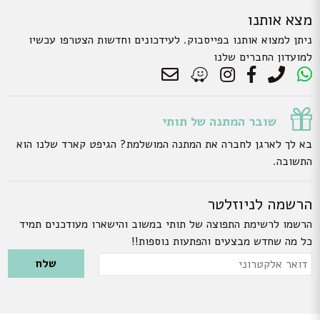
מצא אותנו
ניתן למצוא אותנו בפייסבוק. לעידכונים וחדשות הצטרפו עכשיו
למועדון החברים שלנו
שובר המתנה של תותי
בא לך לארגן לחברה את המתנה המושלמת? הגיפט קארד שלנו הוא
התשובה.
הרשמה לניוזלטר
הרשמו לרשימת התפוצה של תותי במשוב והישארו מעודכנים תמיד
כל מה שחדש מבצעים והפתעות נוספות!!
Please leave this field empty.
דואר
אלקטרוני