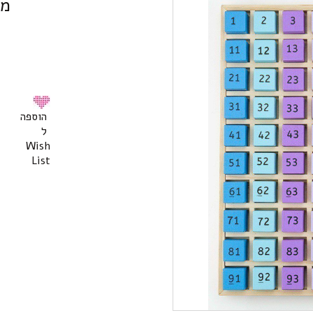
מג
הוספה
ל
Wish
List