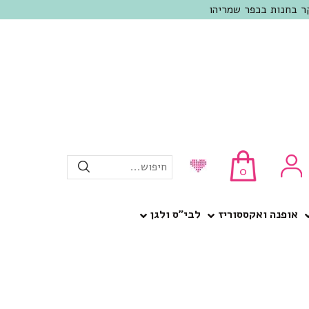
חיפוש...
0
אופנה ואקססוריז
לבי”ס ולגן