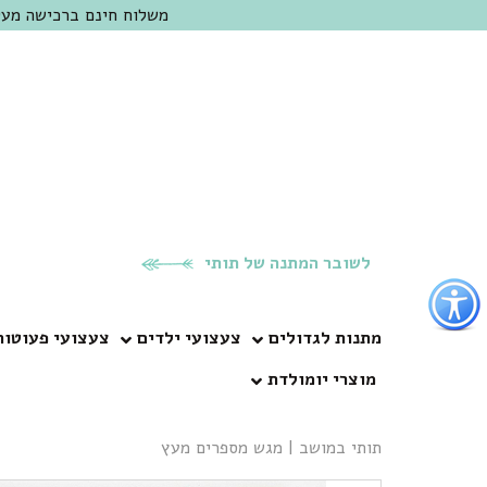
משלוח חינם ברכישה מעל 300 ש"ח | אופציה למשלוח מהיום להיום באזור המרכז | מוזמנים לבקר בחנות בכפר
לשובר המתנה של תותי
פתור
פתיחת
פריט
מתנות לגדולים
צעצועי ילדים
צעצועי פעוטות
גישות
מוצרי יומולדת
וכן
רכזי
תותי במושב
|
מגש מספרים מעץ