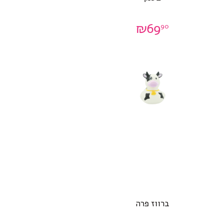
₪
69
90
ברווז פרה