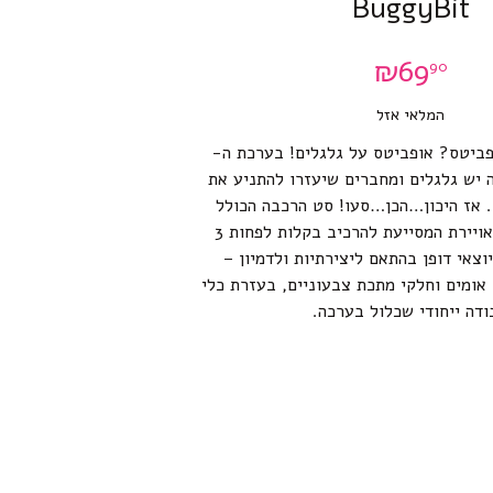
BuggyBit
₪
69
90
המלאי אזל
פביטס? אופביטס על גלגלים! בערכת ה-
B הירוקה יש גלגלים ומחברים שיעזרו להתניע את
 אז היכון…הכן…סעו! סט הרכבה הכולל
חוברת הוראות מאויירת המסייעת להרכיב בקלות לפחות 3
וצאי דופן בהתאם ליצירתיות ולדמיון –
אומים וחלקי מתכת צבעוניים, בעזרת כלי
ודה ייחודי שכלול בערכה.