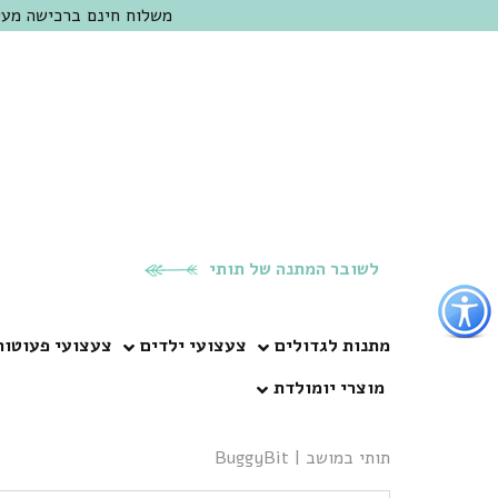
משלוח חינם ברכישה מעל 300 ש"ח | אופציה למשלוח מהיום להיום באזור המרכז | מוזמנים לבקר בחנות בכפר
לשובר המתנה של תותי
פתור
פתיחת
פריט
מתנות לגדולים
צעצועי ילדים
צעצועי פעוטות
גישות
מוצרי יומולדת
וכן
רכזי
תותי במושב
|
BuggyBit