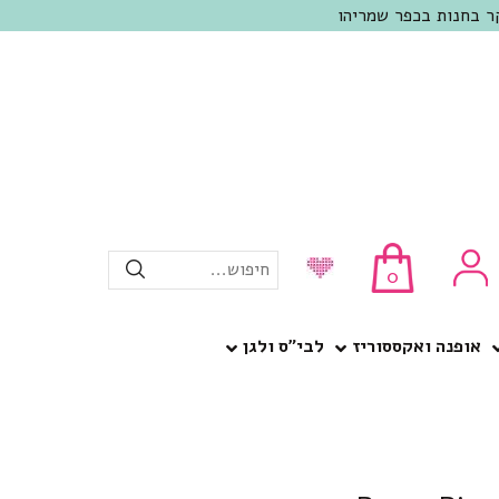
חיפוש...
0
אופנה ואקססוריז
לבי”ס ולגן