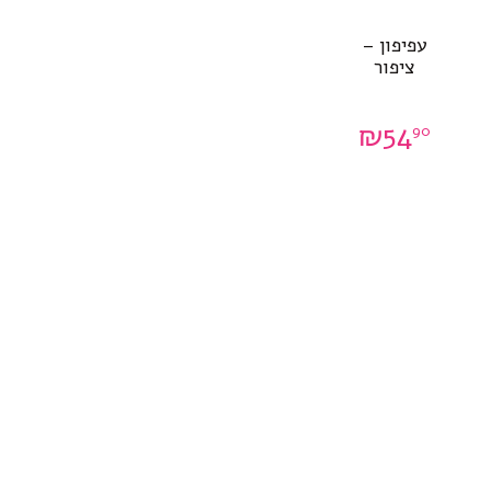
עפיפון –
ציפור
₪
54
90