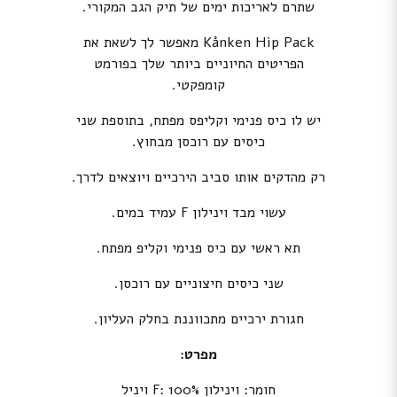
שתרם לאריכות ימים של תיק הגב המקורי.
Kånken Hip Pack מאפשר לך לשאת את
הפריטים החיוניים ביותר שלך בפורמט
קומפקטי.
יש לו כיס פנימי וקליפס מפתח, בתוספת שני
כיסים עם רוכסן מבחוץ.
רק מהדקים אותו סביב הירכיים ויוצאים לדרך.
עשוי מבד וינילון F עמיד במים.
תא ראשי עם כיס פנימי וקליפ מפתח.
שני כיסים חיצוניים עם רוכסן.
חגורת ירכיים מתכווננת בחלק העליון.
מפרט:
חומר: וינילון F: 100% ויניל