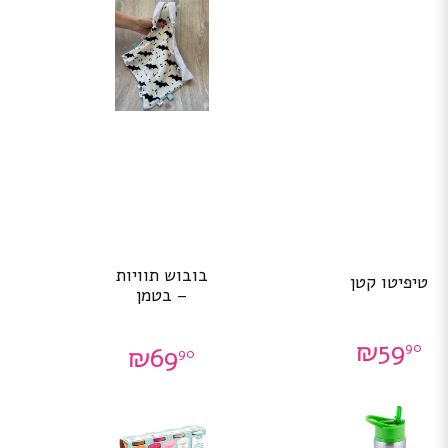
בובוש תוויות
טיפיטו קטן
– בטמן
₪
59
90
₪
69
90