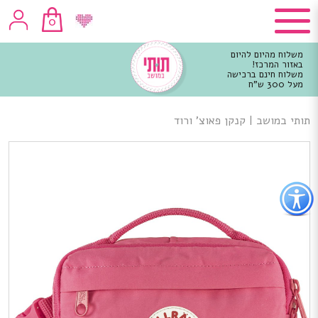
0
משלוח מהיום להיום
באזור המרכז!
משלוח חינם ברכישה
מעל 300 ש"ח
וכן
רכזי
תותי במושב
|
קנקן פאוצ’ ורוד
פתור
פתיחת
פריט
גישות