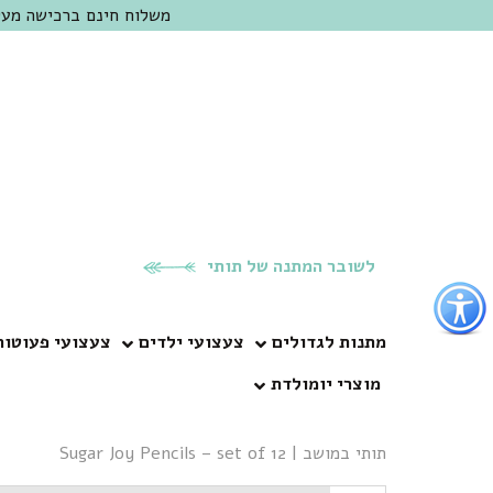
משלוח חינם ברכישה מעל 300 ש"ח | אופציה למשלוח מהיום להיום באזור המרכז | מוזמנים לבקר בחנות בכפר
לשובר המתנה של תותי
פתור
פתיחת
פריט
מתנות לגדולים
צעצועי ילדים
צעצועי פעוטות
גישות
מוצרי יומולדת
וכן
רכזי
תותי במושב
|
Sugar Joy Pencils – set of 12