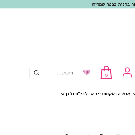
חיפוש...
0
אופנה ואקססוריז
לבי”ס ולגן